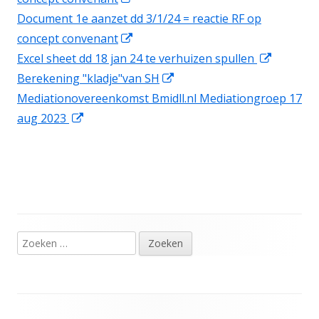
in
nieuw
Document 1e aanzet dd 3/1/24 = reactie RF op
een
Opent
venster
concept convenant
nieuw
in
Opent
Excel sheet dd 18 jan 24 te verhuizen spullen
venster
een
Opent
in
Berekening "kladje"van SH
nieuw
in
een
Mediationovereenkomst Bmidll.nl Mediationgroep 17
Opent
venster
een
nieuw
aug 2023
in
nieuw
venster
een
venster
nieuw
venster
Zoeken
Hoofd
naar:
sidebar
Footer