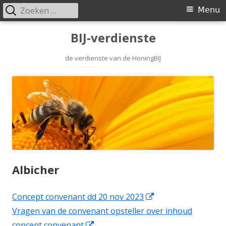
Zoeken
Primair
Menu
naar:
menu
Spring
BIJ-verdienste
naar
inhoud
de verdienste van de HoningBIJ
Albicher
Opent
Concept convenant dd 20 nov 2023
in
Vragen van de convenant opsteller over inhoud
Opent
een
concept convenant