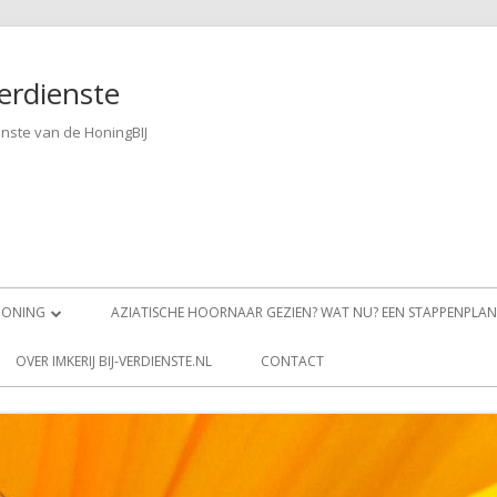
verdienste
nste van de HoningBIJ
HONING
AZIATISCHE HOORNAAR GEZIEN? WAT NU? EEN STAPPENPLAN
WAAR IS ONZE HONING TE KOOP?
OVER IMKERIJ BIJ-VERDIENSTE.NL
CONTACT
BIOLOGISCHE-, RAUWE- OF KOUD
GESLINGERDE HONING