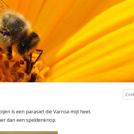
 ERVAN
Zoek
Ho
naar:
si
ijen is een parasiet die Varroa-mijt heet.
iner dan een speldenknop.