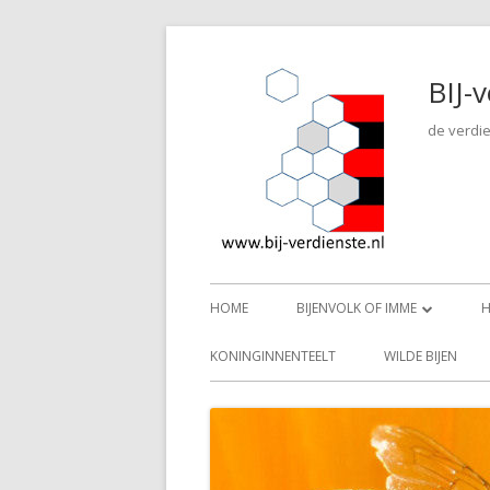
Spring
naar
BIJ-
inhoud
de verdie
Primair
HOME
BIJENVOLK OF IMME
menu
VAN EI TOT BIJ
KONINGINNENTEELT
WILDE BIJEN
KONINGIN OF MOER
WERKSTERBIJEN