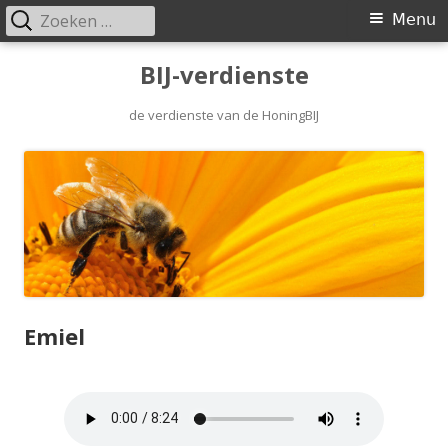
Zoeken
Primair
Menu
naar:
menu
Spring
BIJ-verdienste
naar
inhoud
de verdienste van de HoningBIJ
Emiel